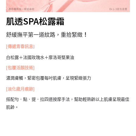
肌透SPA松露霜
舒緩撫平第一道紋路，重拾緊緻
！
[傳遞青春訊息
]
白松露＋法國玫瑰水＋摩洛哥堅果油
[包覆活顏技術]
濃潤膚觸，緊密包覆每吋肌膚，呈現緊緻張力
[淡化歲月痕跡]
搭配勻．點．提．拉四道按摩手法，幫助輕熟齡以上肌膚呈現最佳
肌齡。