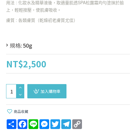
用法 :
化妝水及精華液後，取適量肌透
SPA
松露霜均勻塗抹於臉
上，輕輕按壓，使肌膚吸收。
膚質 :
各類膚質（乾燥初老膚質尤佳）
規格:
50g
NT$2,500
加入購物車
商品收藏
Share
Facebook
Line
Messenger
Twitter
Telegram
Copy
Link