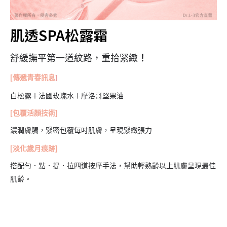
肌透SPA松露霜
舒緩撫平第一道紋路，重拾緊緻
！
[傳遞青春訊息
]
白松露＋法國玫瑰水＋摩洛哥堅果油
[包覆活顏技術]
濃潤膚觸，緊密包覆每吋肌膚，呈現緊緻張力
[淡化歲月痕跡]
搭配勻．點．提．拉四道按摩手法，幫助輕熟齡以上肌膚呈現最佳
肌齡。