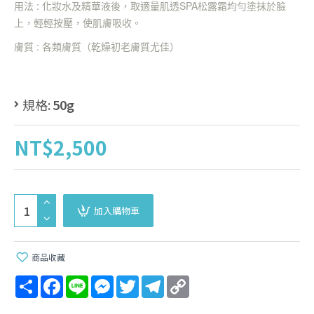
用法 :
化妝水及精華液後，取適量肌透
SPA
松露霜均勻塗抹於臉
上，輕輕按壓，使肌膚吸收。
膚質 :
各類膚質（乾燥初老膚質尤佳）
規格:
50g
NT$2,500
加入購物車
商品收藏
Share
Facebook
Line
Messenger
Twitter
Telegram
Copy
Link