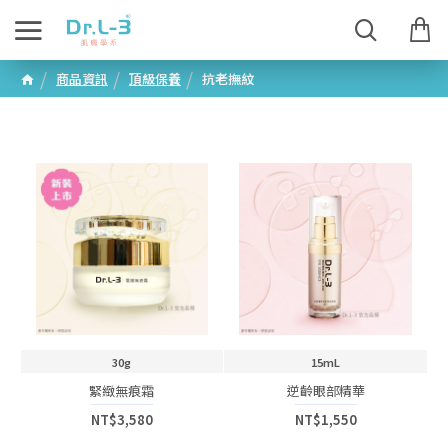
商品資訊
頂級保養
抗老撫紋
30g
15mL
緊緻無痕霜
逆齡眼部精華
NT$3,580
NT$1,550