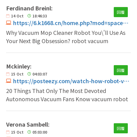
Ferdinand Breinl:
回覆
14
Oct
18:46:33
https://6.k1668.cn/home.php?mod=space&uid=181409
Why Vacuum Mop Cleaner Robot You\'ll Use As
Your Next Big Obsession? robot vacuum
Mckinley:
回覆
15
Oct
04:03:07
https://posteezy.com/watch-how-robot-vacuum-cleaners-taking-over-world-and-what-we-can-do-about-it
20 Things That Only The Most Devoted
Autonomous Vacuum Fans Know vacuum robot
Verona Sambell:
回覆
15
Oct
05:03:00