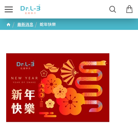
最新消息
蛇年快樂