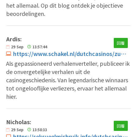
het allemaal. Op dit blog ontdek je objectieve
beoordelingen.
Ardis:
回覆
29
Sep
13:57:44
https://www.schakel.nl/dutchcasinos/zumospin
Als gepassioneerd verhalenverteller, publiceer ik
de onvergetelijke verhalen uit de
casinogeschiedenis. Van legendarische winnaars
tot ongelooflijke verliezers, ervaar het allemaal
hier.
Nicholas:
回覆
29
Sep
13:58:33
https://seksueelmisbruik.info/dutchcasinos/mega-joker