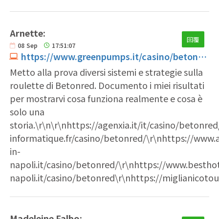
Arnette:
回覆
08
Sep
17:51:07
https://www.greenpumps.it/casino/betonred
Metto alla prova diversi sistemi e strategie sulla
roulette di Betonred. Documento i miei risultati
per mostrarvi cosa funziona realmente e cosa è
solo una
storia.\r\n\r\nhttps://agenxia.it/it/casino/betonr
informatique.fr/casino/betonred/\r\nhttps://www.
in-
napoli.it/casino/betonred/\r\nhttps://www.bestho
napoli.it/casino/betonred\r\nhttps://miglianicot
Madeleine Falbo: