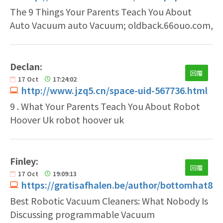
The 9 Things Your Parents Teach You About
Auto Vacuum auto Vacuum; oldback.66ouo.com,
Declan:
回覆
17
Oct
17:24:02
http://www.jzq5.cn/space-uid-567736.html
9 . What Your Parents Teach You About Robot
Hoover Uk robot hoover uk
Finley:
回覆
17
Oct
19:09:13
https://gratisafhalen.be/author/bottomhat8
Best Robotic Vacuum Cleaners: What Nobody Is
Discussing programmable Vacuum