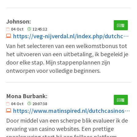
Johnson:
回覆
04
Oct
12:45:12
https://veg-nijverdal.nl/index.php/dutchcasinos/go-fish
Van het selecteren van een welkomstbonus tot
het uitvoeren van een uitbetaling, ik begeleid je
door elke stap. Mijn stappenplannen zijn
ontworpen voor volledige beginners.
Mona Burbank:
回覆
04
Oct
20:07:38
https://www.matinspired.nl/dutchcasinos/betnation-casino
Door middel van een scherpe blik evalueer ik de
ervaring van casino websites. Een prettige
speelervaring start bij een feilloos platform.