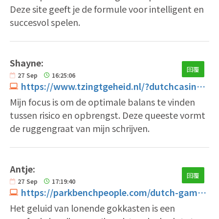
Deze site geeft je de formule voor intelligent en
succesvol spelen.
Shayne:
回覆
27
Sep
16:25:06
https://www.tzingtgeheid.nl/?dutchcasinos=betamo-casino
Mijn focus is om de optimale balans te vinden
tussen risico en opbrengst. Deze queeste vormt
de ruggengraat van mijn schrijven.
Antje:
回覆
27
Sep
17:19:40
https://parkbenchpeople.com/dutch-games/betnation-casino
Het geluid van lonende gokkasten is een