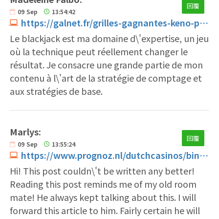
回覆
09
Sep
13:54:42
https://galnet.fr/grilles-gagnantes-keno-pronostic
Le blackjack est ma domaine d\'expertise, un jeu
où la technique peut réellement changer le
résultat. Je consacre une grande partie de mon
contenu à l\'art de la stratégie de comptage et
aux stratégies de base.
Marlys:
回覆
09
Sep
13:55:24
https://www.prognoz.nl/dutchcasinos/bingoal
Hi! This post couldn\'t be written any better!
Reading this post reminds me of my old room
mate! He always kept talking about this. I will
forward this article to him. Fairly certain he will