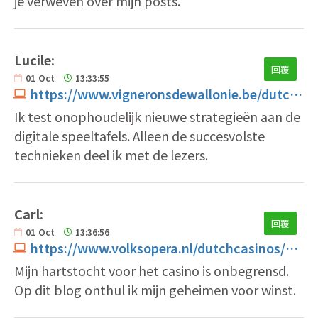
je verweven over mijn posts.
Lucile:
回覆
01
Oct
13:33:55
https://www.vigneronsdewallonie.be/dutchcasinos/n1-casino
Ik test onophoudelijk nieuwe strategieën aan de
digitale speeltafels. Alleen de succesvolste
technieken deel ik met de lezers.
Carl:
回覆
01
Oct
13:36:56
https://www.volksopera.nl/dutchcasinos/big-bass-splash
Mijn hartstocht voor het casino is onbegrensd.
Op dit blog onthul ik mijn geheimen voor winst.