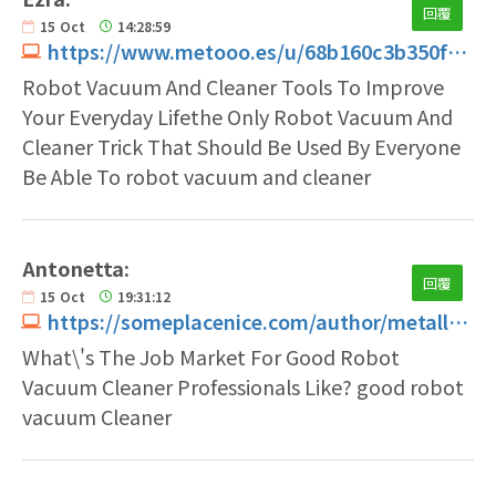
回覆
15
Oct
14:28:59
https://www.metooo.es/u/68b160c3b350fd7478fd2fbe
Robot Vacuum And Cleaner Tools To Improve
Your Everyday Lifethe Only Robot Vacuum And
Cleaner Trick That Should Be Used By Everyone
Be Able To robot vacuum and cleaner
Antonetta:
回覆
15
Oct
19:31:12
https://someplacenice.com/author/metallynx3
What\'s The Job Market For Good Robot
Vacuum Cleaner Professionals Like? good robot
vacuum Cleaner