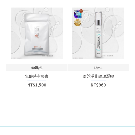
40顆/包
15mL
無齡時空膠囊
靈芝淨化調理凝膠
NT$1,500
NT$960