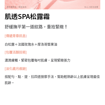
肌透SPA松露霜
舒緩撫平第一道紋路，重拾緊緻
！
[傳遞青春訊息
]
白松露＋法國玫瑰水＋摩洛哥堅果油
[包覆活顏技術]
濃潤膚觸，緊密包覆每吋肌膚，呈現緊緻張力
[淡化歲月痕跡]
搭配勻．點．提．拉四道按摩手法，幫助輕熟齡以上肌膚呈現最佳
肌齡。