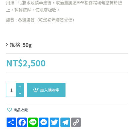
用法 :
化妝水及精華液後，取適量肌透
SPA
松露霜均勻塗抹於臉
上，輕輕按壓，使肌膚吸收。
膚質 :
各類膚質（乾燥初老膚質尤佳）
規格:
50g
NT$2,500
加入購物車
商品收藏
Share
Facebook
Line
Messenger
Twitter
Telegram
Copy
Link