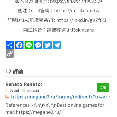
加入官方 line@ : https://lin.ee/RmAO3QX
關注Dr.L-3官網：https://dr.l-3.com.tw
訂閱Dr.L-3肌膚學系YT: https://lnkd.in/gnZfEj3H
關注抖音：請搜尋 @dr.l3skincare
Share
Facebook
Line
Messenger
Twitter
Telegram
Copy
Link
12 評論
Renato Renato:
回覆
29
Jul
04:12:15
https://megane2.ru/forum/redirect/?to=aHR0cDovL2NzZS5nb29nbGUuY28uamUvdXJsP3E9aHR0cHM6Ly9pbnN0YW50Y2FzaW5vZGV1dHNjaGxhbmQuZGUvZGUtZGUv
References: \r\n\r\n\r\nBest online games for
mac https://megane2.ru/