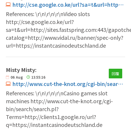
http://cse.google.co.ke/url?sa=t&url=http%3A%2F%2Fsites.fastspring.com%3A443%2Fgapotchenko%2Forder%2Fcontents%3Fcatalog%3Dhttp%3a%2f%2fwww.vidal.ru%2Fbanner%2Fspec-only%3Furl%3Dhttps%3A%2F%2Finstantcasinodeutschland.de
References: \r\n\r\n\r\nVideo slots
http://cse.google.co.ke/url?
sa=t&url=http://sites.fastspring.com:443/gapotch
catalog=http://www.vidal.ru/banner/spec-only?
url=https://instantcasinodeutschland.de
Misty Misty:
回覆
06
Aug
13:55:16
http://www.cut-the-knot.org/cgi-bin/search/search.pl?Terms=http%3A%2F%2Fclients1.google.ro%2Furl%3Fq%3Dhttps%3A%2F%2Finstantcasinodeutschland.de
References: \r\n\r\n\r\nCasino games slot
machines http://www.cut-the-knot.org/cgi-
bin/search/search.pl?
Terms=http://clients1.google.ro/url?
q=https://instantcasinodeutschland.de