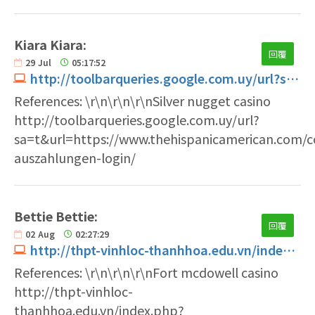
Kiara Kiara:
回覆
29
Jul
05:17:52
http://toolbarqueries.google.com.uy/url?sa=t&url=https://www.thehispanicamerican.com/companies/sofortige-auszahlungen-login
References: \r\n\r\n\r\nSilver nugget casino
http://toolbarqueries.google.com.uy/url?
sa=t&url=https://www.thehispanicamerican.com/c
auszahlungen-login/
Bettie Bettie:
回覆
02
Aug
02:27:29
http://thpt-vinhloc-thanhhoa.edu.vn/index.php?language=vi&nv=statistics&nvvithemever=t&nv_redirect=aHR0cHM6Ly93d3cucGFqb2IuY2gvZW1wbG95ZXIvaW5zdGFudHByb2R1a3Qtd2lraXBlZGlhLw
References: \r\n\r\n\r\nFort mcdowell casino
http://thpt-vinhloc-
thanhhoa.edu.vn/index.php?