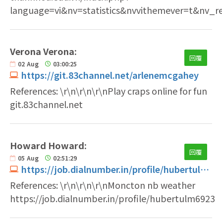
language=vi&nv=statistics&nvvithemever=t&nv
Verona Verona:
回覆
02
Aug
03:00:25
https://git.83channel.net/arlenemcgahey
References: \r\n\r\n\r\nPlay craps online for fun
git.83channel.net
Howard Howard:
回覆
05
Aug
02:51:29
https://job.dialnumber.in/profile/hubertulm6923
References: \r\n\r\n\r\nMoncton nb weather
https://job.dialnumber.in/profile/hubertulm6923