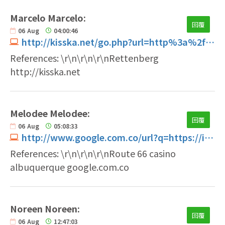
Marcelo Marcelo:
回覆
06
Aug
04:00:46
http://kisska.net/go.php?url=http%3a%2f%2fwww.euroruslpg.ru%2Fcatalog%2Fgroup57%2Fitem461%2Faction.redirect%2Furl%2FaHR0cHM6Ly9pbnN0YW50Y2FzaW5vZGV1dHNjaGxhbmQuZGUv
References: \r\n\r\n\r\nRettenberg
http://kisska.net
Melodee Melodee:
回覆
06
Aug
05:08:33
http://www.google.com.co/url?q=https://illustrators.ru/away?link=https://williz.info/away?link=//instantcasinodeutschland.de
References: \r\n\r\n\r\nRoute 66 casino
albuquerque google.com.co
Noreen Noreen:
回覆
06
Aug
12:47:03